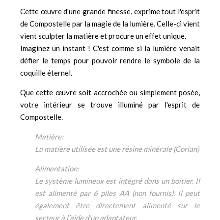
Cette œuvre d'une grande finesse, exprime tout l'esprit
de Compostelle par la magie de la lumière. Celle-ci vient
vient sculpter la matière et procure un effet unique.
Imaginez un instant ! C'est comme si la lumière venait
défier le temps pour pouvoir rendre le symbole de la
coquille éternel.
Que cette œuvre soit accrochée ou simplement posée,
votre intérieur se trouve illuminé par l'esprit de
Compostelle.
Matière:
La matière utilisée est une résine minérale (Corian)
Alimentation:
Le système lumineux est intégré dans un boitier. Il
est alimenté par 6 piles AA (non fournis). Il peut
également être directement alimenté sur le
secteur à l’aide d’un adaptateur.